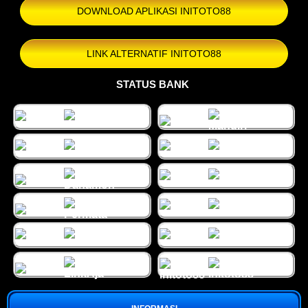
DOWNLOAD APLIKASI INITOTO88
LINK ALTERNATIF INITOTO88
STATUS BANK